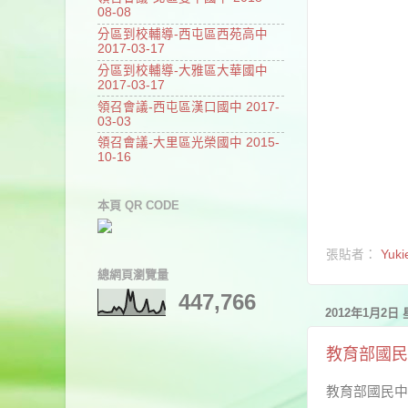
08-08
分區到校輔導-西屯區西苑高中
2017-03-17
分區到校輔導-大雅區大華國中
2017-03-17
領召會議-西屯區漢口國中 2017-
03-03
領召會議-大里區光榮國中 2015-
10-16
本頁 QR CODE
張貼者：
Yuki
總網頁瀏覽量
447,766
2012年1月2日
教育部國民
教育部國民中