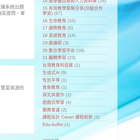
14.教學優良教師人力資料庫
(16)
題讓系統出題
15.有效教學策略分享(分組合作
論區提問，會
學習)
(57)
16.生命教育
(10)
17.國際教育
(5)
18.美感教育
(14)
19.磨課師
(3)
20.數位學習平台
(16)
21.翻轉學習
(23)
台灣教育科技展
(1)
生成式AI
(9)
性別平等
(1)
食魚教育
(1)
有豐富資源的
探究與實作
(2)
遊戲式學習
(4)
團務會議
(2)
課程設計 Cavan 課程創新
(1)
Edu-buffet
(1)