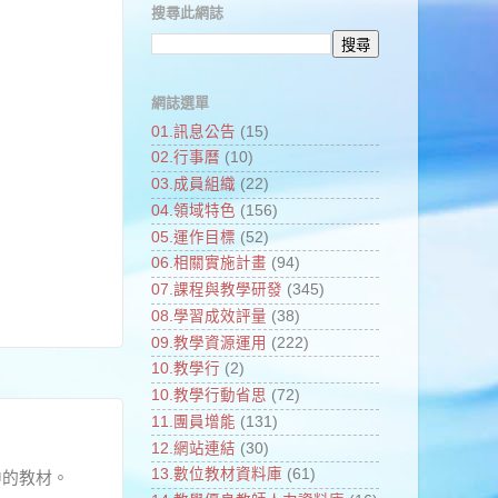
搜尋此網誌
網誌選單
01.訊息公告
(15)
02.行事曆
(10)
03.成員組織
(22)
04.領域特色
(156)
05.運作目標
(52)
06.相關實施計畫
(94)
07.課程與教學研發
(345)
08.學習成效評量
(38)
09.教學資源運用
(222)
10.教學行
(2)
10.教學行動省思
(72)
11.團員增能
(131)
12.網站連結
(30)
13.數位教材資料庫
(61)
中的教材。