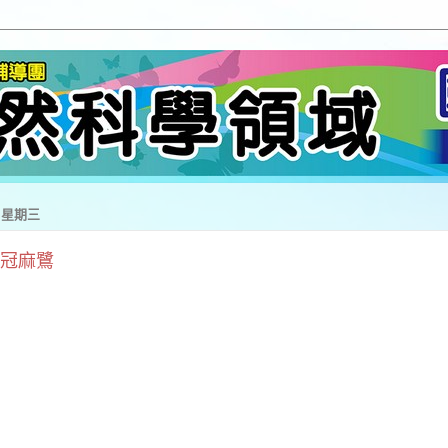
日 星期三
冠麻鷺