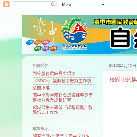
相關公告
2012年1月11
到校服務后綜高中場次
校園中的黑
『SDGs』議題教學培力工作坊
公開授課
國中小聯合團務會議暨輔導員學
習社群專業成長研習
領域召集人研習『課程領導』教
學培力工作坊
成果展示
領召會議-北區雙十國中 2018-