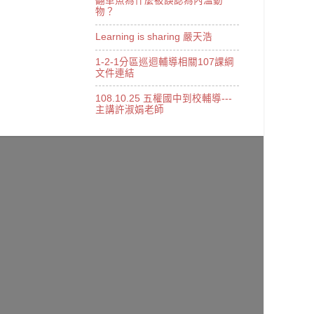
翻車魚為什麼被誤認為內溫動
物？
Learning is sharing 嚴天浩
1-2-1分區巡迴輔導相關107課綱
文件連結
108.10.25 五權國中到校輔導---
主講許淑娟老師