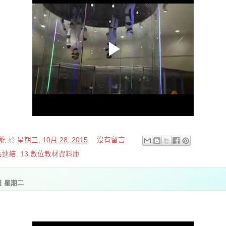
龍
於
星期三, 10月 28, 2015
沒有留言:
站連結
,
13.數位教材資料庫
0日 星期二