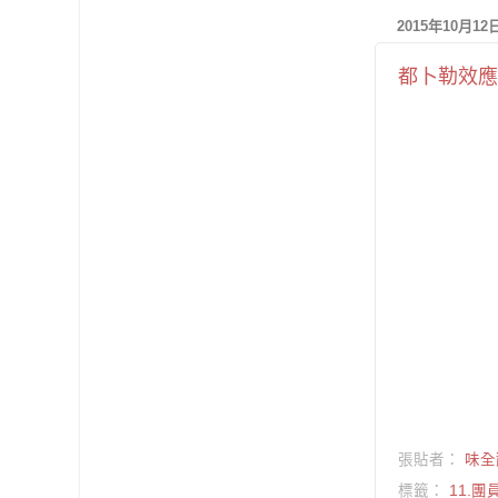
2015年10月1
都卜勒效應
張貼者：
味全
標籤：
11.團