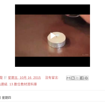
龍
於
星期五, 10月 16, 2015
沒有留言:
站連結
,
13.數位教材資料庫
5日 星期四