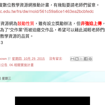
年度數位教學資源網推動計畫，有幾點要請老師們留意。
e.tc.edu.tw/frs/dw/moid/561c59a6ce1463ea2bcbfedc
學資源網為
鼓勵性質
，雖有設立獎勵辦法，但
非強迫上傳
為了"交作業"而被迫繳交作品，希望可以藉此減輕老師們
教學資源的品質。
nown
於
星期四, 10月 29, 2015
沒有留言:
息公告
,
06.相關實施計畫
8日 星期三