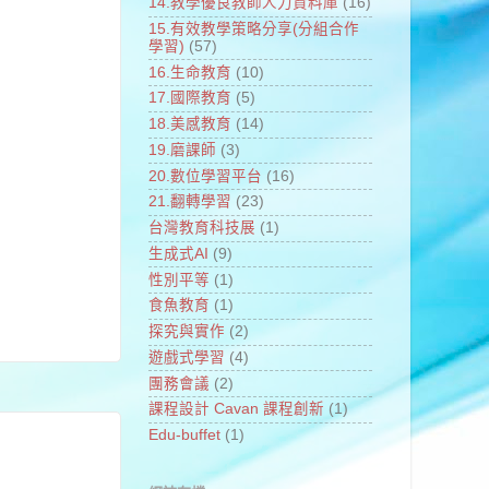
14.教學優良教師人力資料庫
(16)
15.有效教學策略分享(分組合作
學習)
(57)
16.生命教育
(10)
17.國際教育
(5)
18.美感教育
(14)
19.磨課師
(3)
20.數位學習平台
(16)
21.翻轉學習
(23)
台灣教育科技展
(1)
生成式AI
(9)
性別平等
(1)
食魚教育
(1)
探究與實作
(2)
遊戲式學習
(4)
團務會議
(2)
課程設計 Cavan 課程創新
(1)
Edu-buffet
(1)