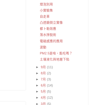
燈泡別用
小實驗集
自走車
凸透鏡倒立實像
都卜勒效應
落水掙脫術
電磁感應的應用
波動
PM2.5是啥，能吃嗎？
土壤液化與地層下陷
►
9月
(11)
►
8月
(2)
►
7月
(3)
►
6月
(14)
►
5月
(5)
►
4月
(12)
►
3月
(5)