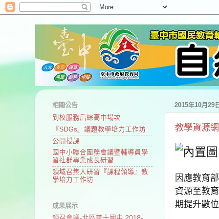
相關公告
2015年10月2
到校服務后綜高中場次
教學資源網
『SDGs』議題教學培力工作坊
公開授課
國中小聯合團務會議暨輔導員學
習社群專業成長研習
領域召集人研習『課程領導』教
因應教育部
學培力工作坊
資源至教育
期提升數位
成果展示
領召會議-北區雙十國中 2018-