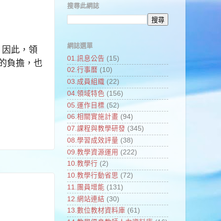
搜尋此網誌
網誌選單
，
因此，領
01.訊息公告
(15)
的負擔，也
02.行事曆
(10)
03.成員組織
(22)
04.領域特色
(156)
05.運作目標
(52)
06.相關實施計畫
(94)
07.課程與教學研發
(345)
08.學習成效評量
(38)
09.教學資源運用
(222)
10.教學行
(2)
10.教學行動省思
(72)
11.團員增能
(131)
12.網站連結
(30)
13.數位教材資料庫
(61)