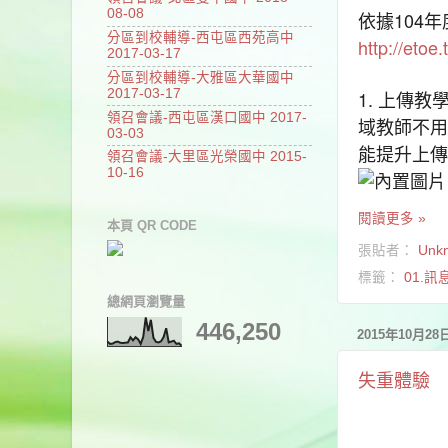
08-08
依據104
分區到校輔導-西屯區西苑高中
http://eto
2017-03-17
分區到校輔導-大雅區大華國中
2017-03-17
1. 上傳教
領召會議-西屯區漢口國中 2017-
域教師不用
03-03
能提升上傳
領召會議-大里區光榮國中 2015-
10-16
閱讀更多 »
本頁 QR CODE
張貼者：
Unk
標籤：
01.訊
總網頁瀏覽量
446,250
2015年10月2
失重體驗