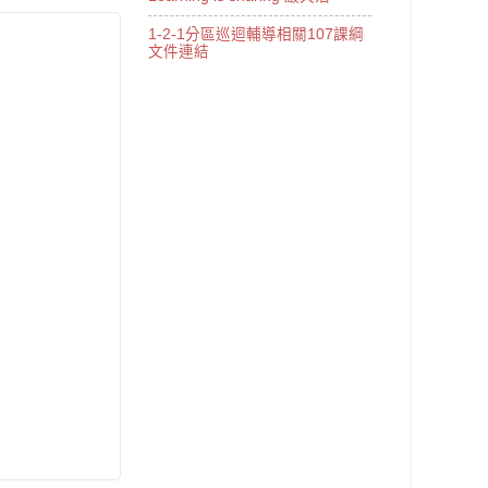
1-2-1分區巡迴輔導相關107課綱
文件連結