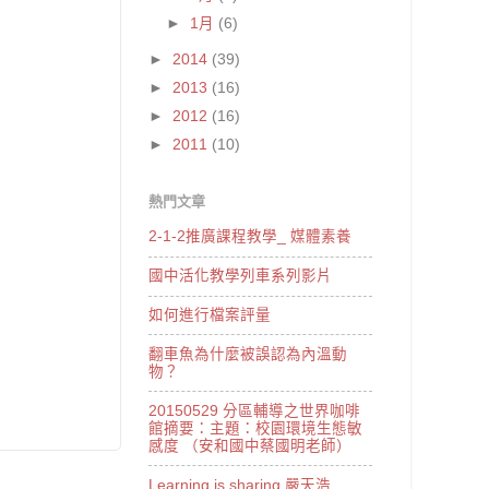
►
1月
(6)
►
2014
(39)
►
2013
(16)
►
2012
(16)
►
2011
(10)
熱門文章
2-1-2推廣課程教學_ 媒體素養
國中活化教學列車系列影片
如何進行檔案評量
翻車魚為什麼被誤認為內溫動
物？
20150529 分區輔導之世界咖啡
館摘要：主題：校園環境生態敏
感度 （安和國中蔡國明老師）
Learning is sharing 嚴天浩