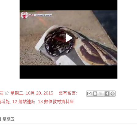
龍
於
星期二, 10月 20, 2015
沒有留言:
員增能
,
12.網站連結
,
13.數位教材資料庫
6日 星期五