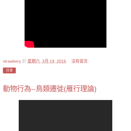
strawbery
於
星期六, 3月 19, 2016
沒有留言:
分享
動物行為--鳥類遷徙(雁行理論)