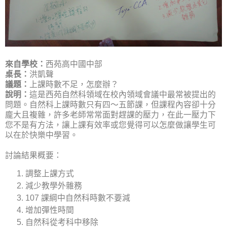
來自學校：
西苑高中國中部
桌長：
洪凱聲
議題：
上課時數不足，怎麼辦？
說明：
這是西苑自然科領域在校內領域會議中最常被提出的
問題。自然科上課時數只有四～五節課，但課程內容卻十分
龐大且複雜，許多老師常常面對趕課的壓力，在此一壓力下
您不是有方法，讓上課有效率或您覺得可以怎麼做讓學生可
以在於快樂中學習。
討論結果概要：
調整上課方式
減少教學外雜務
107 課綱中自然科時數不要減
增加彈性時間
自然科從考科中移除