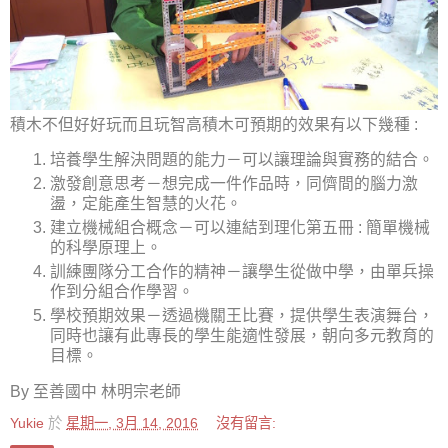
積木不但好好玩而且玩智高積木可預期的效果有以下幾種 :
培養學生解決問題的能力－可以讓理論與實務的結合。
激發創意思考－想完成一件作品時，同儕間的腦力激
盪，定能產生智慧的火花。
建立機械組合概念－可以連結到理化第五冊 : 簡單機械
的科學原理上。
訓練團隊分工合作的精神－讓學生從做中學，由單兵操
作到分組合作學習。
學校預期效果－透過機關王比賽，提供學生表演舞台，
同時也讓有此專長的學生能適性發展，朝向多元教育的
目標。
By 至善國中 林明宗老師
Yukie
於
星期一, 3月 14, 2016
沒有留言: