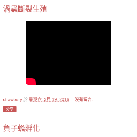
渦蟲斷裂生殖
strawbery
於
星期六, 3月 19, 2016
沒有留言:
分享
負子蟾孵化