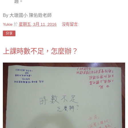
趣。
By 大墩國小 陳佑銓老師
Yukie
於
星期五, 3月 11, 2016
沒有留言:
分享
上課時數不足，怎麼辦？