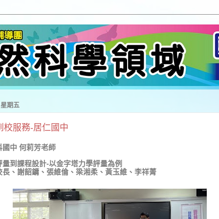
日 星期五
25到校服務-居仁國中
科國中 何莉芳老師
評量到課程設計-以金字塔力學評量為例
校長、謝韶鏞、張維倫、梁湘柔、黃玉維、李祥菁