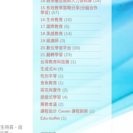
14.教學優良教師人力資料庫
(16)
15.有效教學策略分享(分組合作
學習)
(57)
16.生命教育
(10)
17.國際教育
(5)
18.美感教育
(14)
19.磨課師
(3)
20.數位學習平台
(16)
21.翻轉學習
(23)
台灣教育科技展
(1)
生成式AI
(9)
性別平等
(1)
食魚教育
(1)
探究與實作
(2)
遊戲式學習
(4)
團務會議
(2)
課程設計 Cavan 課程創新
(1)
Edu-buffet
(1)
學生特質、段