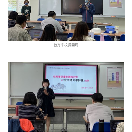
曾育宗校長開場