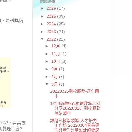
考命題。
網誌存檔
►
2026
(17)
►
2025
(39)
強、基礎與精
►
2024
(25)
►
2023
(24)
▼
2022
(21)
►
12月
(4)
►
11月
(1)
►
10月
(3)
►
9月
(1)
►
4月
(6)
▼
3月
(3)
20220325到校服務-居仁國
中
12年國教核心素養教學示例
分享20220318_到校服務
清泉國中
課程與教學領導-人才培力
0%?，與其被
工作坊 20220304素養導
素養是什麼?
向評量? 評量設計的要速