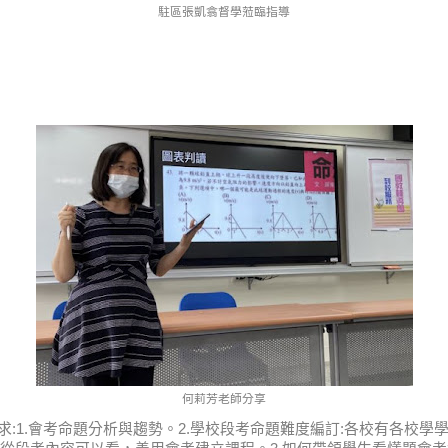
駐區張凱翕督學蒞臨指導
何莉芳老師分享
需求:1.會考命題分析與趨勢。2.學校段考命題難度編訂:各校有各校學