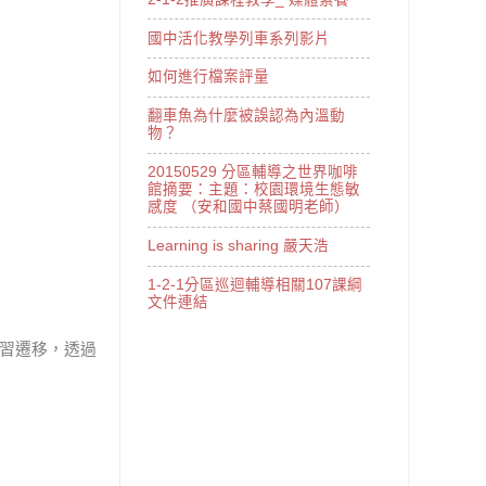
國中活化教學列車系列影片
如何進行檔案評量
翻車魚為什麼被誤認為內溫動
物？
20150529 分區輔導之世界咖啡
館摘要：主題：校園環境生態敏
感度 （安和國中蔡國明老師）
Learning is sharing 嚴天浩
1-2-1分區巡迴輔導相關107課綱
文件連結
學習遷移，透過