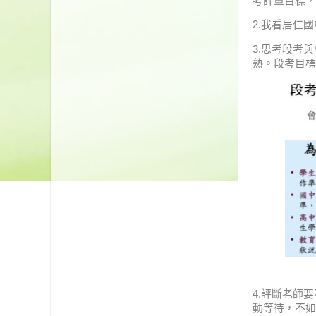
考評量目標，
2.我看居仁國
3.思考段考
熟。段考目標
4.評斷老師
動等待，不如