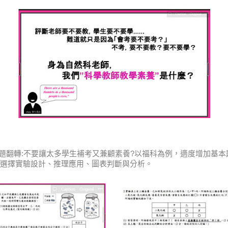
命題翻轉:不要讓太多學生補考又兼顧素養?以福科為例，適度增加基
選擇實驗設計、推理應用、圖表判斷與分析。