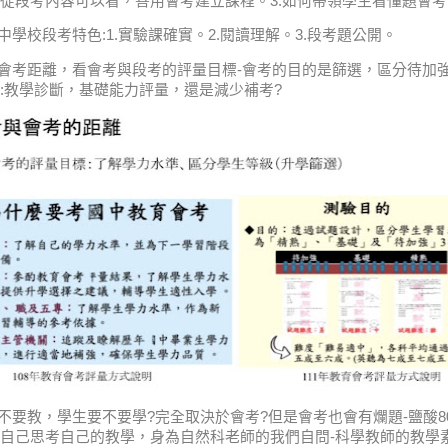
從段考內容可以看，善用會考建立課程。3.如何帶領學生看懂題會
中學校段考特色:1.實驗課確實。2.閱讀理解。3.段考題公開。
與會考距離，看會考與段考的評量目標-會考的目的是篩選，區分待加
:教學診斷，基礎能力評量，還是減少補考?
要不要教，學生要不要學?完全取決於會考?但是會考也會有爛題-鹽酸8
自己思考自己的教學，身為自然科老師的我們自問-科學教師的教學