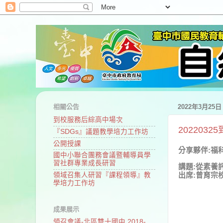
相關公告
2022年3月25
到校服務后綜高中場次
202203
『SDGs』議題教學培力工作坊
公開授課
分享夥伴:福
國中小聯合團務會議暨輔導員學
習社群專業成長研習
講題:
從素養
出席:曾育宗
領域召集人研習『課程領導』教
學培力工作坊
成果展示
領召會議-北區雙十國中 2018-