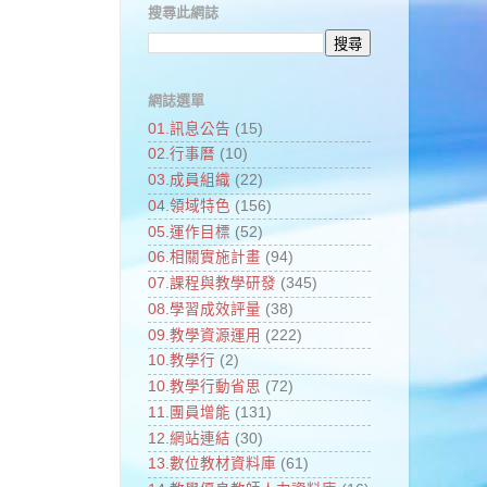
搜尋此網誌
網誌選單
01.訊息公告
(15)
02.行事曆
(10)
03.成員組織
(22)
04.領域特色
(156)
05.運作目標
(52)
06.相關實施計畫
(94)
07.課程與教學研發
(345)
08.學習成效評量
(38)
09.教學資源運用
(222)
10.教學行
(2)
10.教學行動省思
(72)
11.團員增能
(131)
12.網站連結
(30)
13.數位教材資料庫
(61)