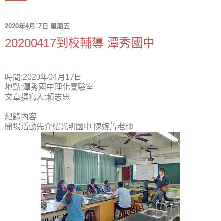
2020年4月17日 星期五
20200417到校輔導 潭秀國中
時間
:2020
年
04
月
17
日
地點
:
潭秀國中理化實驗室
文章撰寫人
:
賴志忠
紀錄內容
開場活動先介紹光明國中 陳婉菁老師