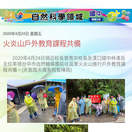
2020年4月24日 星期五
火炎山戶外教育課程共備
2020年4月24日領召校長曾育宗校長及漢口國中林溱岳
主任率領台中市自然輔導團前往苗栗火炎山進行戶外教育課
程共備。(天氣陰天偶有短暫陣雨)