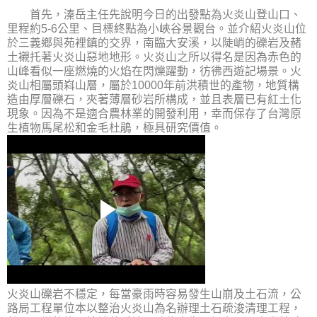
首先，溱岳主任先說明今日的出發點為火炎山登山口、
里程約5-6公里、目標終點為小峽谷景觀台。並介紹
火炎山位
於三義鄉與苑裡鎮的交界，南臨大安溪，以陡峭的礫岩及赭
土襯托著火炎山惡地地形。火炎山之所以得名是因為赤色的
山峰看似一座燃燒的火焰在閃爍躍動，彷彿西遊記場景。
火
炎山相屬頭嵙山層，屬於10000年前洪積世的產物，地質構
造由厚層礫石，夾著薄層砂岩所構成，並且表層已有紅土化
現象。因為不是適合農林業的開發利用，幸而保存了台灣原
生植物馬尾松和金毛杜鵑，極具研究價值。
火炎山礫岩不穩定，每當豪雨時容易發生山崩及土石流，公
路局工程單位本以整治火炎山為名辦理土石疏浚清理工程，