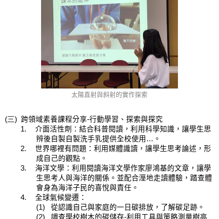
太陽直射與斜射的實作探索
(三)
跨領域素養課程分享
-
行動學習、探索與探究
1.
介面活性劑
：
結合科普閱讀，利用科學知識，讓學生思
辨後自製自製洗手乳提供全校使用
…
。
2.
世界哪裡有問題
：
利用媒體識讀，讓學生思考論述，形
成自己的觀點。
3.
海洋文學
：利用閱讀海洋文學作家廖鴻基的文章，讓學
生思考人與海洋的關係。並
配合溼地走讀體驗，踏查體
會身為海洋子民的喜悅與責任。
4.
全球氣候變遷
：
(1)
從認識自己與家庭的一日碳排放，了解碳足跡。
(2)
調查學校樹木的碳儲存
-
利用工具與策略測量樹高