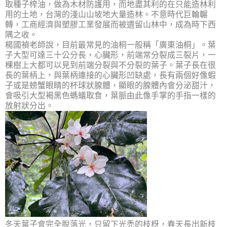
取種子榨油，做為木材防護用，而地盡其利的在只能造林利
用的土地，台灣的淺山山坡地大量造林。不意時代巨輪輾
轉，工商經濟與塑膠工業發展而被遺留山林中，成為時下西
隅之收。
楊國禎老師說，目前最常見的油桐一般稱「廣東油桐」。葉
子大型可達三十公分長，心臟形，前端常分裂成三裂片，一
棵樹上大都可以見到前端分裂與不分裂的葉子。葉子長在很
長的葉柄上，與葉柄連接的心臟形凹缺處，長有兩個好像蝦
子或是螃蟹眼睛的杯球狀腺體，顯眼的腺體內會分泌甜汁，
會吸引大型褐黑色螞蟻取食，葉脈由此像手掌的手指一樣的
放射狀分出。
冬天葉子會完全脫落光，只留下光禿的枝枒，春天長出新枝