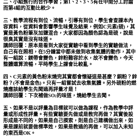
二、小組進行的合作學習；第
1
、
2
、
3
、
5
有在中間分工討論
而第
4
組的互動比較少。
三、教學流程有到位、流暢，引導有到位，學生會查課本內
容資料，從資料會影響學生味覺及結果，例如
C
元素
(
硫
)
，其
實是黃色粉筆灰加鹽混合，大家都因為顏色認為是硫，說是
很臭其實是沒有味道。
講師回覆：原本是看到大家從實驗中看到學生的實驗做法，
自己有在照相，在
5
分鐘當中都未做到收集氣體的動作，其中
有一組說：鎂帶會變色，鋅粉難容於水，故不會變色，今天
整體還算流暢，平時學生上課會比較亂。
四、
C
元素的黃色粉末燒完其實都會懷疑這是甚麼？銅粉？鋅
粉？
(
不會是金色
)
。只有一組嘗試去收集氣體。另外硫粉的燃
燒應該給學生先聞過再評量才是！
講師回覆：下次補做
SO
的味道，燒給學生去聞。
2
五、如果不是以評量為目標就可以做為課程，作為教學中評
量或形成性評量。有些實驗要先做或是教完再做？其實後設
形成是不同的，如果是自己摸索，則是自己建構做出來，如
果是課前就要做標準姓，如果是教過的再做，可以加入未知
的東西是
OK
。