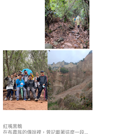
紅嘴黑鵯
在布農族的傳說裡，曾記載著這麼一段...