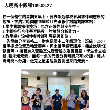
忠明高中觀課
109.03.27
在一個匆忙的星期五早上，要去鄰近學校參與夥伴賴志忠的
觀課，在約定時間前到達並且先跟夥伴討論觀課重點：
1.
學生實驗操作技巧：包含正確性與安全性。
2.
小組進行合作學習過程，討論與分析能力。
3.
教學設計流暢性與教師引導是否到位？
先發給分享表格二，對象是國中二年級理化，班級：
206
，
說明擺桌位置及輪流順序，再來說明課程順序，播放說明
(
任
務說明
)
，接著進入實驗室先發實驗衣及護目鏡，學生會去檢
驗
5
種未知元素，而每一桌的元素分析時間只有
5
分鐘，總共
需時間
25
分鐘，做完之後各組報告測出來的元素。