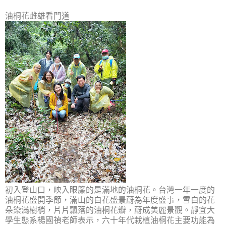
油桐花雌雄看門道
初入登山口，映入眼簾的是滿地的油桐花。台灣一年一度的
油桐花盛開季節，滿山的白花盛景蔚為年度盛事，雪白的花
朵染滿樹梢，片片飄落的油桐花瓣，蔚成美麗景觀。靜宜大
學生態系楊國禎老師表示，六十年代栽植油桐花主要功能為