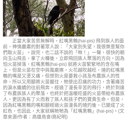
正當大家苦思無解時，紅嘴黑鵯(hai-pis) 飛到族人的面
前，神情嚴肅的對著眾人說：「大家別失望，我很樂意幫你
們取火苗」。說完，也二話不說的「咻！」一聲，很快的朝
向玉山飛去，拿了火種後，立即飛回族人聚落的方向。因為
怕火苗掉落，紅嘴黑鵯(hai-pis) 就將火苗緊緊地的含在嘴
上，但是火苗在空中與風磨擦，火花越吹越旺，燒的紅嘴黑
鵯的嘴是又燙又痛，但想到火是要救小孩及布農族人的性
命，所以又用腳將火苗握住，牠使出忍痛的功力，含著痛苦
的淚水繼續的往前飛奔。經過了漫長辛苦的飛行，終於到達
了布農族族人的聚落，也終於把溫暖旺盛的火苗帶給布農族
人，更因為有了火而救了族人和孩子們的寶貴生命。但是，
因為紅嘴黑鵯的嘴和腳經過火苗漫長的燒灼後，已變成了火
紅色，也因此，大家就稱牠牠為「紅嘴黑鵯」(hai-pis)。(文
章來源/作者：高雄鳥會/高紀明)