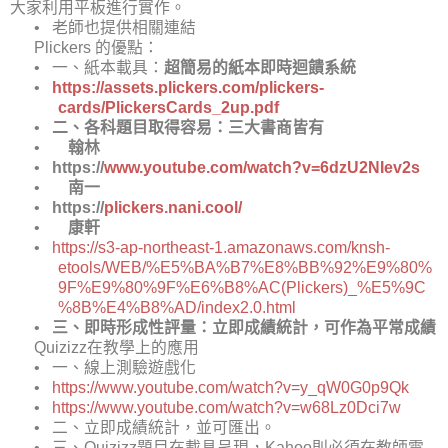
大家利用平板進行實作。
•
老師也提供相關連結
Plickers
的優點：
•
一、紙本載具：
超簡易的紙本即時迴饋系統
•
https://
assets.plickers.com
/
plickers
-
cards/
PlickersCards_2up.pdf
•
二、各科題目取得容易：三大書商皆有
•
翰林
•
https://
www.youtube.com
/
watch?v
=
6dzU2NIev2s
•
南一
•
https://
plickers.nani.cool
/
•
康軒
•
https
://
s3
-
ap
-northeast-
1.amazonaws.com
/
knsh-
etools
/WEB/%
E5%BA%B7%E8%BB%92%E9%80%
9F%E9%80%9F%E6%B8%AC
(
Plickers
)_%
E5%9C
%8B%E4%B8%AD
/
index2.0.html
•
三、即時形成性評量：立即成績統計，可作為平常成績
Quizizz
在教學上的應用
•
一、線上測驗遊戲化
•
https://
www.youtube.com
/
watch?v
=
y_qW0G0p9Qk
•
https://
www.youtube.com
/
watch?v
=
w68Lz0Dci7w
•
二、立即成績統計，並可匯出。
•
三、
Quizizz
題目在載具呈現，
Kahoo
則必須在教師電