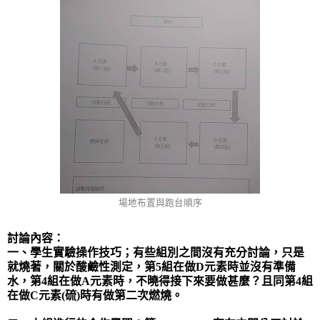
場地布置與跑台順序
討論內容：
一、學生實驗操作技巧；有些組別之間沒有充分討論，只是
就燒著，關於酸鹼性測定，第
5
組在做
D
元素時並沒有準備
水，第
4
組在做
A
元素時，不曉得接下來要做甚麼？且同第
4
組
在做
C
元素
(
硫
)
時有做第二次燃燒。