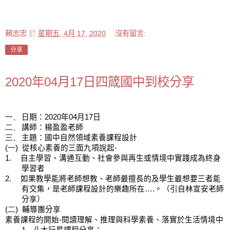
賴志忠
於
星期五, 4月 17, 2020
沒有留言:
分享
2020年04月17日四箴國中到校分享
一、
日期：
2020
年
04
月
17
日
二、
講師：楊盈盈老師
三、
主題：國中自然領域素養課程設計
(一)
從核心素養的三面九項說起
-
1.
自主學習、溝通互動、社會參與再生或情境中實踐成為終身
學習者
2.
如果教學能將老師想教、老師最擅長的及學生最想要三者能
有交集，是老師課程設計的樂趣所在
….
。（引自林宣安老師
分享）
(二)
輔導團分享
素養課程的開始
-
閱讀理解、推理與科學素養、落實於生活情境中