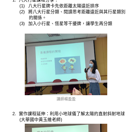
1.
八大行星課程分享：
(1)
八大行星牌卡先依距離太陽遠近排序
(2)
將八大行星分類、閱讀思考距離遠近與其行星類別
的關係。
(3)
加入小行星、恆星等干擾牌，讓學生再分類
講師楊盈盈
2.
實作課程延伸：利用小地球儀了解太陽的直射斜射地球
(
大華國中黃玉維老師
)