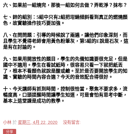
六、如果前一組燒完，那後一組如何去做？弄乾淨？抹布？
七、鋅的組別：
5
組中只有
2
組把坩鍋傾斜看到真正的燃燒顏
色，故實驗操作技巧要加強。
八、在問問題：引導的時候說了兩遍，讓他們印象深刻，而
且學生不覺得老師會用黃色粉筆灰，第
5
組的
E
說是石灰，這
是有在討論的。
九、如果用開放性的題目，學生的先備知識要很充足，但是
國中不適用。學生在看試紙時，很容易只看一下就把紙丟
了，根本不看顏色就說是酸或鹼。至於是否要開放學生的知
識、實驗的時間內容合適？今天的音效配合得很好。
十、今天講師有抓到時間，控制很恰當，聚焦不要求多，流
暢度高，口頭提醒時間讓學生知道，可是會怕有思考中斷，
基本上這堂課是成功的教學。
小林
於
星期三, 4月 22, 2020
沒有留言:
分享