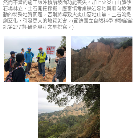
然而不當的施工讓沖積扇坡面功能喪失。加上火炎山山麓砂
石場林立，土石開挖採掘，應審慎考慮礫岩惡地與順向坡滑
動的特殊地質問題，否則將導致火炎山惡地山崩、土石流急
劇惡化，引發更大的地質災害。
(節錄國立自然科學博物館館
訊第
277
期
-
研究員莊文星撰寫。)