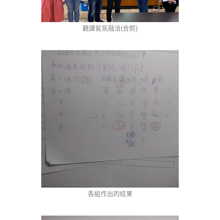
觀課氣氛融洽(合照)
各組作出的結果