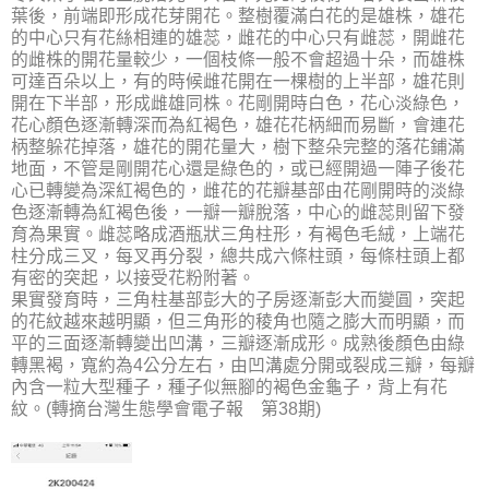
葉後，前端即形成花芽開花。整樹覆滿白花的是雄株，雄花
的中心只有花絲相連的雄蕊，雌花的中心只有雌蕊，開雌花
的雌株的開花量較少，一個枝條一般不會超過十朵，而雄株
可達百朵以上，有的時候雌花開在一棵樹的上半部，雄花則
開在下半部，形成雌雄同株。花剛開時白色，花心淡綠色，
花心顏色逐漸轉深而為紅褐色，雄花花柄細而易斷，會連花
柄整躲花掉落，雄花的開花量大，樹下整朵完整的落花鋪滿
地面，不管是剛開花心還是綠色的，或已經開過一陣子後花
心已轉變為深紅褐色的，雌花的花瓣基部由花剛開時的淡綠
色逐漸轉為紅褐色後，一瓣一瓣脫落，中心的雌蕊則留下發
育為果實。雌蕊略成酒瓶狀三角柱形，有褐色毛絨，上端花
柱分成三叉，每叉再分裂，總共成六條柱頭，每條柱頭上都
有密的突起，以接受花粉附著。
果實發育時，三角柱基部彭大的子房逐漸彭大而變圓，突起
的花紋越來越明顯，但三角形的稜角也隨之膨大而明顯，而
平的三面逐漸轉變出凹溝，三瓣逐漸成形。成熟後顏色由綠
轉黑褐，寬約為4公分左右，由凹溝處分開或裂成三瓣，每瓣
內含一粒大型種子，種子似無腳的褐色金龜子，背上有花
紋。(轉摘台灣生態學會電子報 第38期)