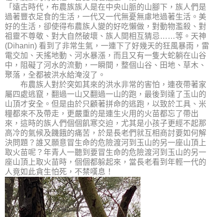
「遠古時代，布農族族人是在中央山脈的山腳下，族人們是
過著豐衣足食的生活，一代又一代無憂無慮地過著生活。美
好的生活，卻使得布農族人變的好吃懶做，對動物濫殺、對
祖靈不尊敬、對大自然破壞、族人間相互猜忌……等。天神
(Dihanin) 看到了非常生氣，一連下了好幾天的狂風暴雨，雷
電交加、天搖地動、河水暴漲，而且又有一隻大蛇躺在山谷
中，阻礙了河水的流動，一瞬間，整個山谷、田地、草木、
聚落，全都被洪水給淹沒了。
布農族人對於突如其來的洪水非常的害怕，連夜帶著家
屬四處逃竄，翻過一山又翻過一山的跑，最後到達了玉山的
山頂才安全。但是由於只顧著拼命的逃跑，以致於工具、米
糧都來不及帶走，更嚴重的是連生火用的火苗都忘了帶出
來，這時的族人們個個飢寒交迫，尤其是小孩子更經不起那
高冷的氣候及饑餓的痛苦，於是長老們就互相商討要如何解
決問題？誰又願意冒生命的危險渡河到玉山的另一座山頂上
取火苗呢？年青人一聽到要冒生命的危險渡河到玉山的另一
座山頂上取火苗時，個個都躲起來，當長老看到年輕一代的
人竟如此貪生怕死，不禁嘆息！