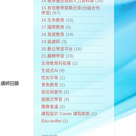
14.教學優良教師人力資料庫
(16)
15.有效教學策略分享(分組合作
學習)
(57)
16.生命教育
(10)
17.國際教育
(5)
18.美感教育
(14)
19.磨課師
(3)
20.數位學習平台
(16)
21.翻轉學習
(23)
台灣教育科技展
(1)
生成式AI
(9)
性別平等
(1)
、講師回饋
食魚教育
(1)
探究與實作
(2)
遊戲式學習
(4)
團務會議
(2)
課程設計 Cavan 課程創新
(1)
Edu-buffet
(1)