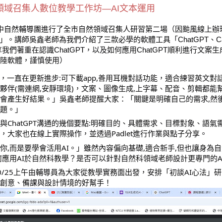
04領域召集人數位教學工作坊—AI文本運用
.04台中自然輔導團進行了全市自然領域召集人研習第二場（因颱風線上辦
用」。講師吳鑫老師為我們介紹了三款必學的軟體工具「ChatGPT、Ca
享我們著重在認識ChatGPT，以及如何應用ChatGPT順利進行文案
陸軟體，謹慎使用）
GPT，一直在更新進步:可下載app,善用耳機對話功能，適合練習英文
夥伴(需連網,安靜環境)，文案、圖像生成,上字幕、配音、剪輯都能
會產生好結果。」吳鑫老師提醒大家：「關鍵是明確自己的需求,然後
題。」
與ChatGPT溝通的幾個要點:明確目的、具體需求、目標對象、語氣
，大家也在線上實際操作，並透過Padlet進行作業與點子分享。
代你,而是要學會活用AI。」雖然內容偏向基礎,適合新手,但也讓身為
何應用AI於自然科教學？是否可以針對自然科領域老師設計更專門的A
0/25上午由輔導員為大家從教學實務面出發，安排「初談AI心法」研
創意、備課與設計情境的好幫手！