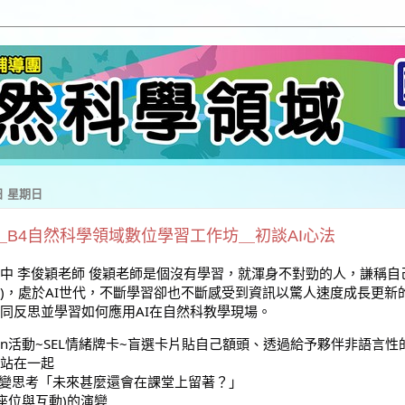
7日 星期日
25＿B4自然科學領域數位學習工作坊＿初談AI心法
中 李俊穎老師
俊穎老師是個沒有學習，就渾身不對勁的人，謙稱自己
)，處於AI世代，不斷學習卻也不斷感受到資訊以驚人速度成長更新
同反思並學習如何應用AI在自然科教學現場。
ck in活動~SEL情緒牌卡~盲選卡片貼自己額頭、透過給予夥伴非語言
站在一起
演變思考「未來甚麼還會在課堂上留著？」
(座位與互動)的演變