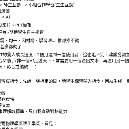
-> 師生互動 --> 小組合作學習(生生互動)
的演變
-> AI
投影片、PPT簡報
平台~期待學生自主學習
雲、均一、因材網、學習吧.....推都推不動
甚麼都動了
pGPT的驚人成長速度，2個月達到一億使用者，追也追不完，建議分類
合AI助手(非一個AI走遍天下，常需要用一個產出文本，再運用另一
、影音或編碼......)
樣練習寫指令：先給一張指定的圖，請學生練習輸入指令，用AI生成一
比較
反應速度快
上傳文本
ity文本理解較精準、具自我查驗對錯能力
4諾貝爾物理學獎跟化學獎，看見：