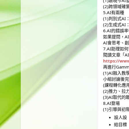
(1)跟現今A
(2)跨領域
5.AI有兩種
(1)判別式A
(2)生成式A
6.AI的錯
如果提問，A
AI會思考、創
7.AI助理
閱讀文章「A
https://ww
再進行Gam
(1)AI融入教
小組討論後完
(課程轉化應
(2)推力、拉
(3)AI取代
8.AI登場
(1)引導與初
設人設
給目標