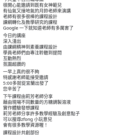
很開心能邀請到既有女神範兒
有仙氣又接地氣的月鈴老師來演講
老師有很多很棒的課程設計
課綱轉化及教學研究的課程
Google 一下就知道老師有多厲害了
今日的講座
深入淺出
由課綱精神到素養課程設計
學員老師們由專注聆聽到提問
互動熱烈
氛圍超讚的
一早上真的很不夠
特感謝老師能接受邀請
5:00多就從宜蘭出發了
您辛苦了
下午課程由莉芳老師分享
藉由現場不同數量的方糖調製溶液
實作體驗發想課程
莉芳老師分享許多教學經驗及創意點子
可以搜尋zfong 小玩意兒
會有很多教學資源喔！
課程設計共創部份