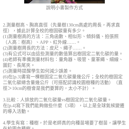
說明小書製作方式
2.
測量樹高、胸高直徑（先量樹
130cm
高處的周長，再求直
徑），據此計算全校的樹固碳量有多少。
(1)
測量樹高的方法：三角函數、相似形、傾斜儀、拍張照
（人高：樹高）、
APP
、紅外線
……
。
(2)
測量樹周長的方法：皮尺、繩子
……
。
(3)
有公式可以由這些測量的數值算出樹固定二氧化碳的量。
(4)
老師有準備測量材料包：量角器、吸管、童軍繩、細線、
圖釘、長尾夾。
(5)
測量時提醒學生如何減少誤差。
(6)
在
[p.3]
書寫一棵樹固定二氧化碳量幾公斤；全校的樹固定
二氧化碳總含量幾公斤（可搭配認識校園樹種的活動）（直
徑＞
10cm
的樹會是我們要算的，太小不計）。
3.
比較：人排放的二氧化碳量
vs
樹固定的二氧化碳量。
在
[p.4]
寫下我們能夠做些什麼（
3
項），以上是全球氣候變遷
的導入活動。
4.
學生有寫：種樹，於是老師真的向種苗場要了樹苗，讓學生
在校園內種樹。