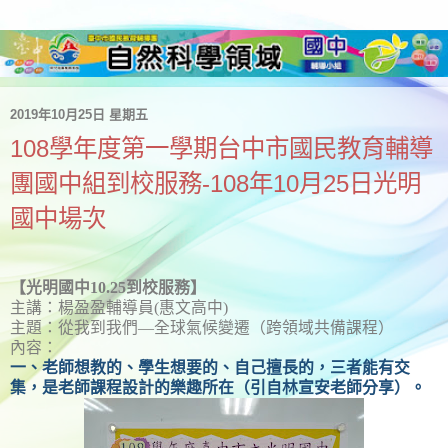
2019年10月25日 星期五
108學年度第一學期台中市國民教育輔導
團國中組到校服務-108年10月25日光明
國中場次
【光明國中
10.25
到校服務】
主講：楊盈盈輔導員(惠文高中)
主題：從我到我們
—
全球氣候變遷（跨領域共備課程）
內容：
一、老師想教的、學生想要的、自己擅長的，三者能有交
集，是老師課程設計的樂趣所在（引自林宣安老師分享）。