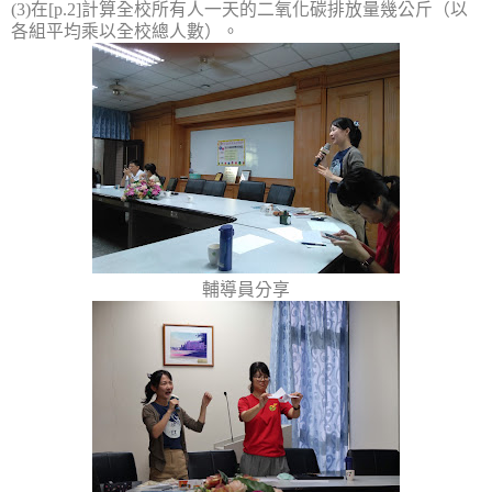
(3)
在
[p.2]
計算全校所有人一天的二氧化碳排放量幾公斤（以
各組平均乘以全校總人數）。
輔導員分享