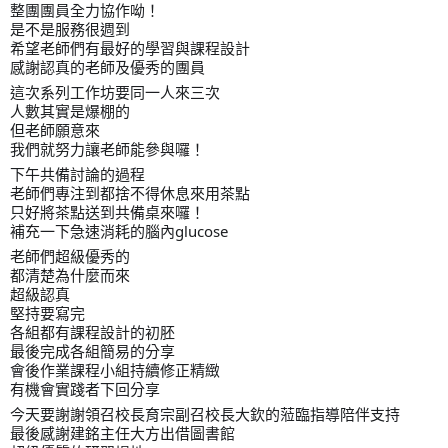
整團團員全力協作呦！
是不是服務很週到
希望老師們有最好的學習與課程設計
感謝認真的老師及優秀的團員
這次系列工作坊要同一人來三次
人數其實是爆棚的
但老師願意來
我們就努力讓老師能參與囉！
下午共備討論的過程
老師們專注到都捨不得休息來用茶點
只好將茶點送到共備桌來囉！
補充一下急速消耗的腦內glucose
老師們超級優秀的
都清楚為什麼而來
超級認真
堅持要寫完
各組都有課程設計的初胚
最後完成各組簡易的分享
會後作業課程小組持續修正精緻
有機會實踐者下回分享
今天要謝謝領召校長育宗副召校長大欽的蒞臨指導陪伴支持
最後感謝建銘主任大方出借圖書館