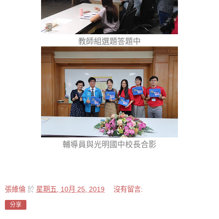
教師組選題答題中
輔導員與光明國中校長合影
張維倫
於
星期五, 10月 25, 2019
沒有留言:
分享