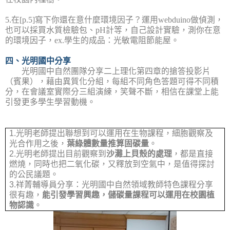
5.
在
[p.5]
寫下你還在意什麼環境因子？運用
webduino
做偵測，
也可以採買水質檢驗包、
pH
計等，自己設計實驗，測你在意
的環境因子，
ex.
學生的成品：光敏電阻節能屋。
四、光明國中分享
光明國中自然團隊分享二上理化第四章的搶答投影片
（賓果），藉由異質化分組，每組不同角色答題可得不同積
分，在會議室實際分三組演練，笑聲不斷，相信在課堂上能
引發更多學生學習動機。
1.
光明老師提出聯想到可以運用在生物課程，細胞觀察及
光合作用之後，
葉綠體數量推算固碳量
。
2.
光明老師提出目前觀察到
沙灘上貝殼的處理
，都是直接
燃燒，同時也把二氧化碳，又釋放到空氣中，是值得探討
的公民議題。
3.
祥菁輔導員分享：光明國中自然領域教師特色課程分享
很有趣，
能引發學習興趣，儲碳量課程可以運用在校園植
物認識
。