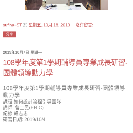
sufina~ST
於
星期五, 10月 18, 2019
沒有留言:
分享
2019年10月7日 星期一
108學年度第1學期輔導員專業成長研習-
團體領導動力學
108
學年度第
1
學期輔導員專業成長研習
-
團體領導
動力學
課程
:
如何設計流程引導團隊
講師
:
曾士民
(ERIC)
紀錄
:
賴志忠
研習日期
: 2019/10/4