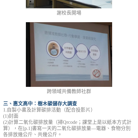
謝校長開場
跨領域共備教師社群
三、惠文高中：樹木碳儲存大調查
1.
自製小書及計算碳排活動（配合投影片）
(1)
封面
(2)
計算二氧化碳排放量（掃
Qrcode
；課堂上是以紙本方式計
算），在
[p.1]
書寫一天的二氧化碳排放量
—
電器、食物分別
各排放幾公斤、共幾公斤。