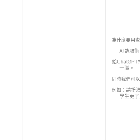
為什麼要用查
AI
詠唱術
給
ChatGPT
一職。
同時我們可以
請扮
例如：
學生更了