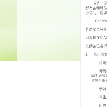
首先，講師
都有各種體驗
小協助，例如
Be Real
甚麼是查特普
因為現在的
AI
先請各位老師
1.
為什麼
情境
傳統
學生必須
習設計網
學習
學生
所需