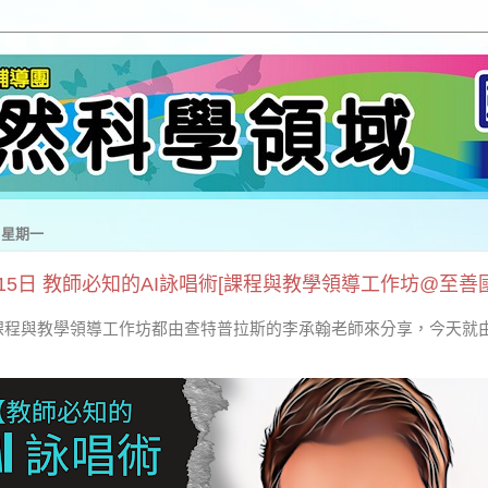
日 星期一
月15日 教師必知的AI詠唱術[課程與教學領導工作坊@至善
程與教學領導工作坊都由查特普拉斯的李承翰老師來分享，今天就由 