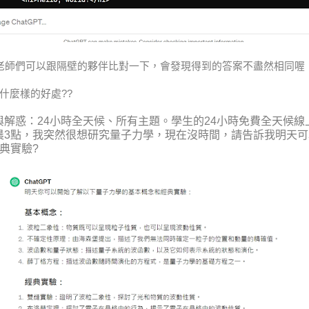
老師們可以跟隔壁的夥伴比對一下，會發現得到的答案不盡然相同喔
們什麼樣的好處??
與解惑：
24
小時全天候、所有主題。學生的
24
小時免費全天候線
晨
3
點，我突然很想研究量子力學，現在沒時間，請告訴我明天可
典實驗
?