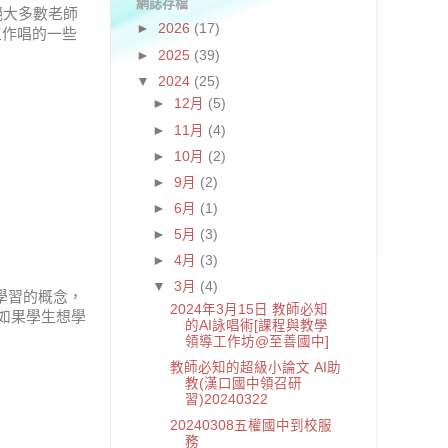
網誌存檔
絕大多數老師
►
2026
(17)
工作唱的一些
►
2025
(39)
▼
2024
(25)
►
12月
(5)
►
11月
(4)
►
10月
(2)
►
9月
(2)
►
6月
(1)
►
5月
(3)
►
4月
(3)
▼
3月
(4)
學習的概念，
2024年3月15日 教師必知
如果學生想學
的AI詠唱術[課程與教學
領導工作坊@至善國中]
教師必知的超級小論文 AI助
教(漢口國中領召研
習)20240322
20240308五權國中到校服
務