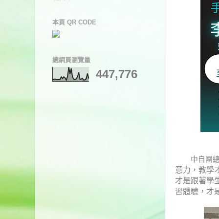
本頁 QR CODE
總網頁瀏覽量
447,776
中自團總召
意力，教學
才是跟著學
習體驗，才