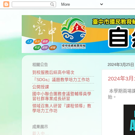
相關公告
2024年3月25
到校服務后綜高中場次
2024年3
『SDGs』議題教學培力工作坊
公開授課
本學期兩場課
國中小聯合團務會議暨輔導員學
始。
習社群專業成長研習
領域召集人研習『課程領導』教
學培力工作坊
成果展示
載入中…