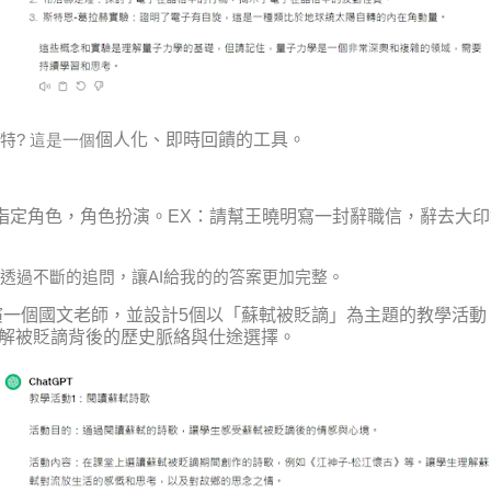
個人化、即時回饋的工具。
特
? 這是一個
指定角色，角色扮演。
EX
：請幫王曉明寫一封辭職信，辭去大印
透過不斷的追問，讓AI給我的的答案更加完整。
演一個國文老師，並設計
5
個以「蘇軾被貶謫」為主題的教學活動
解被貶謫背後的歷史脈絡與仕途選擇。