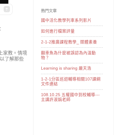
熱門文章
國中活化教學列車系列影片
：
如何進行檔案評量
2-1-2推廣課程教學_ 媒體素養
上家教。
情境
翻車魚為什麼被誤認為內溫動
物？
以了解那些
Learning is sharing 嚴天浩
1-2-1分區巡迴輔導相關107課綱
文件連結
108.10.25 五權國中到校輔導---
主講許淑娟老師