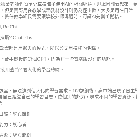
請老師們簡單分享這陣子使用AI的相關經驗，現場回饋看起來，
，但是實際用在教學或是教材設計則仍為極少數，大多是用在日常
，擔任教學組長需要跟學校外師溝通時，可請AI先幫忙擬稿。
, Be Chill…
拉斯
? Chat Plus
軟體都是用聊天的模式，所以公司用這樣的名稱。
下載手機板的
ChatGPT
，因為有一些電腦版沒有的功能。
要使用查特
?
個人化的學習體驗。
一
課室，無法達到個人化的學習需求。
108
課綱後，高中端出現了自主
要自己組織自己的學習目標，依個別的能力，尋求不同的學習資源。
頁
目標：網頁設計。
能力：初心者
資源：網頁範例