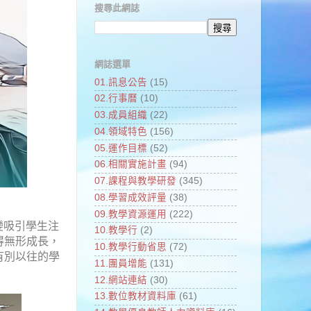
搜尋此網誌
網誌選單
01.訊息公告
(15)
02.行事曆
(10)
03.成員組織
(22)
04.領域特色
(156)
05.運作目標
(52)
06.相關實施計畫
(94)
07.課程與教學研發
(345)
08.學習成效評量
(38)
09.教學資源運用
(222)
變吸引學生注
10.教學行
(2)
得無形成長，
10.教學行動省思
(72)
有別以往的學
11.團員增能
(131)
12.網站連結
(30)
13.數位教材資料庫
(61)