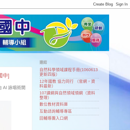
連結
自然科學領域課程手冊(1060613
更新四版）
國中]
12年國教 協力同行 （官網，資
料最新）
AI 詠唱術開
107課綱與自然領域領綱（資料
整理）
數位教材資料庫
互動諮詢輔導專區
回輔導團入口網