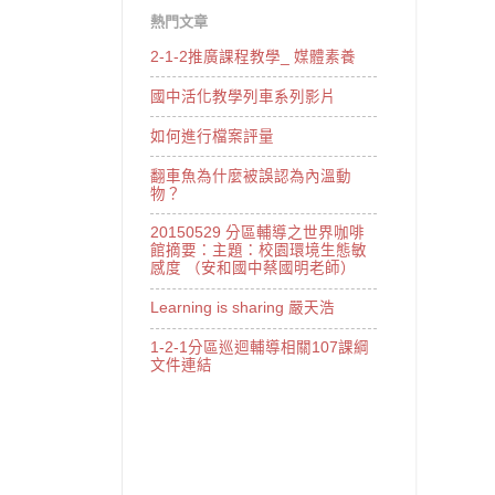
熱門文章
2-1-2推廣課程教學_ 媒體素養
國中活化教學列車系列影片
如何進行檔案評量
翻車魚為什麼被誤認為內溫動
物？
20150529 分區輔導之世界咖啡
館摘要：主題：校園環境生態敏
感度 （安和國中蔡國明老師）
Learning is sharing 嚴天浩
1-2-1分區巡迴輔導相關107課綱
文件連結