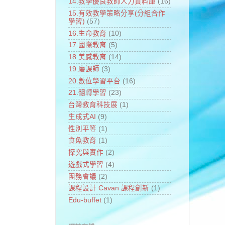
14.教學優良教師人力資料庫
(16)
15.有效教學策略分享(分組合作
學習)
(57)
16.生命教育
(10)
17.國際教育
(5)
18.美感教育
(14)
19.磨課師
(3)
20.數位學習平台
(16)
21.翻轉學習
(23)
台灣教育科技展
(1)
生成式AI
(9)
性別平等
(1)
食魚教育
(1)
探究與實作
(2)
遊戲式學習
(4)
團務會議
(2)
課程設計 Cavan 課程創新
(1)
Edu-buffet
(1)