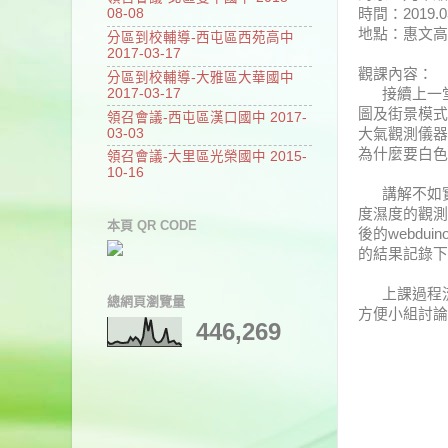
時間：2019.03
08-08
地點：惠文高
分區到校輔導-西屯區西苑高中
2017-03-17
觀課內容：
分區到校輔導-大雅區大華國中
2017-03-17
接續上一堂課
圖及街景模式
領召會議-西屯區漢口國中 2017-
03-03
大氣觀測儀器
為什麼要白色
領召會議-大里區光榮國中 2015-
10-16
講解不如實做
度濕度的觀測
本頁 QR CODE
後的webd
的結果記錄下
上課過程流
總網頁瀏覽量
方便小組討論
446,269