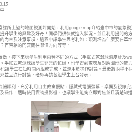
.15
中
所上過的地面觀測坪開始，利用google map介紹臺中市的氣象
提升學生的興趣及好奇！同學們很快就進入狀況。
並且利用提問的
的內容及注意事項，過程中讓學生思考利如：觀測坪為什麼要在草
？百葉箱的門要開往哪個方向等等。
，接下來讓學生利用兩種不同的方式（手搖式乾濕球溫度計及webd
。手搖式乾濕球讓學生非常的忙碌，也學習到查表及對應圖形的能
uino也讓學生在短時間內組成完成，並運用於操作討論。最後將兩種不
來並且進行討論，老師再請各組學生上台發表。
暢順利，充分利用自主教室優點，隱藏式電腦螢幕、桌面及視線完
及操作。適時使用實物投影機，也讓學生能夠立即對焦並且清楚知