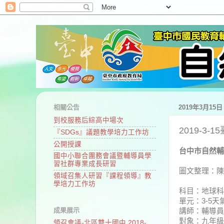
相關公告
2019年3月15
到校服務后綜高中場次
2019-3
『SDGs』議題教學培力工作坊
公開授課
台中市自然輔
國中小聯合團務會議暨輔導員學
習社群專業成長研習
圖文整理：陳
領域召集人研習『課程領導』教
學培力工作坊
科目：地球科
單元：3-5
成果展示
講師：輔導員
對象：九年級
領召會議-北區雙十國中 2018-