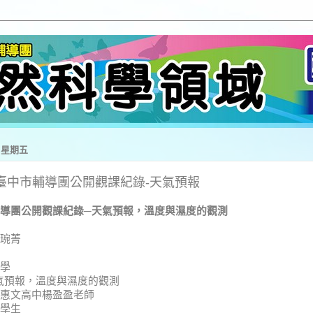
日 星期五
-15臺中市輔導團公開觀課紀錄-天氣預報
導團公開觀課紀錄─天氣預報，溫度與濕度的觀測
琬菁
學
天氣預報，溫度與濕度的觀測
惠文高中楊盈盈老師
學生