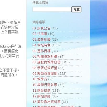
搜尋此網誌
網誌選單
觀測坪，從衛星
方式快速介紹
01.訊息公告
(15)
地上？百葉箱
02.行事曆
(10)
03.成員組織
(22)
04.領域特色
(156)
uno)進行溫
05.運作目標
(52)
力。而精簡化
同方式測量後
06.相關實施計畫
(94)
07.課程與教學研發
(345)
08.學習成效評量
(38)
全不受干擾，
09.教學資源運用
(222)
道問題所在。
10.教學行
(2)
10.教學行動省思
(72)
11.團員增能
(131)
12.網站連結
(30)
13.數位教材資料庫
(61)