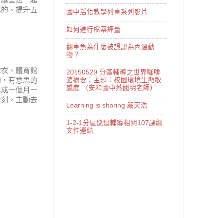
」讓全班一起
真的、提升五
國中活化教學列車系列影片
如何進行檔案評量
翻車魚為什麼被誤認為內溫動
物？
球衣、體育館
20150529 分區輔導之世界咖啡
勵，有意思的
館摘要：主題：校園環境生態敏
感度 （安和國中蔡國明老師）
拆成一個月一
時刻，主動去
Learning is sharing 嚴天浩
1-2-1分區巡迴輔導相關107課綱
文件連結