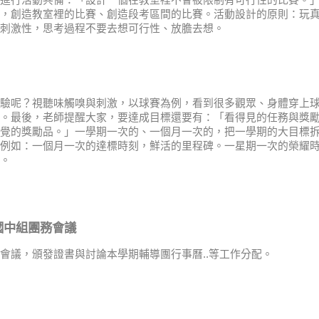
進行活動共備：「設計一個在教室裡不會被限制有可行性的比賽。
，創造教室裡的比賽、創造段考區間的比賽。活動設計的原則：玩
刺激性，思考過程不要去想可行性、放膽去想。
驗呢？視聽味觸嗅與刺激，以球賽為例，看到很多觀眾、身體穿上
。最後，老師提醒大家，要達成目標還要有：「看得見的任務與獎
覺的獎勵品。」一學期一次的、一個月一次的，把一學期的大目標
例如：一個月一次的達標時刻，鮮活的里程碑。一星期一次的榮耀
。
國中組團務會議
會議，頒發證書與討論本學期輔導團行事曆..等工作分配。