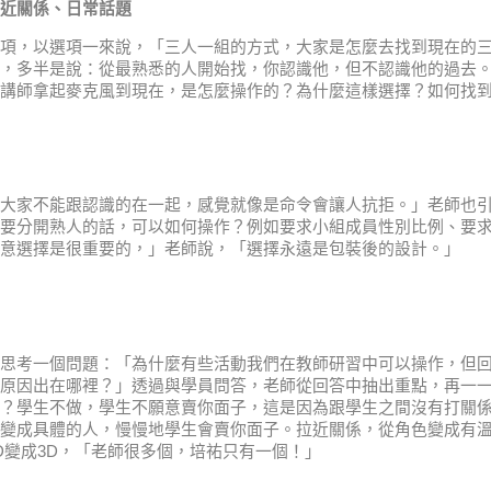
近關係、日常話題
項，以選項一來說，「三人一組的方式，大家是怎麼去找到現在的
，多半是說：從最熟悉的人開始找，你認識他，但不認識他的過去
講師拿起麥克風到現在，是怎麼操作的？為什麼這樣選擇？如何找
大家不能跟認識的在一起，感覺就像是命令會讓人抗拒。」老師也
要分開熟人的話，可以如何操作？例如要求小組成員性別比例、要
意選擇是很重要的，」老師說，「選擇永遠是包裝後的設計。」
思考一個問題：「為什麼有些活動我們在教師研習中可以操作，但
原因出在哪裡？」透過與學員問答，老師從回答中抽出重點，再一
？學生不做，學生不願意賣你面子，這是因為跟學生之間沒有打關
變成具體的人，慢慢地學生會賣你面子。拉近關係，從角色變成有
D變成3D，「老師很多個，培祐只有一個！」