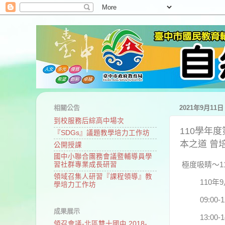
相關公告
2021年9月11
到校服務后綜高中場次
110學年
『SDGs』議題教學培力工作坊
本之道 曾培祐
公開授課
國中小聯合團務會議暨輔導員學
極度吸睛～1
習社群專業成長研習
領域召集人研習『課程領導』教
110
學培力工作坊
09:0
成果展示
13:00
領召會議-北區雙十國中 2018-