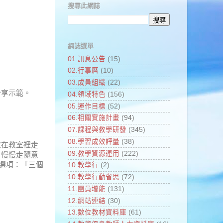
搜尋此網誌
網誌選單
01.訊息公告
(15)
02.行事曆
(10)
03.成員組織
(22)
分享示範。
04.領域特色
(156)
05.運作目標
(52)
06.相關實施計畫
(94)
07.課程與教學研發
(345)
08.學習成效評量
(38)
家在教室裡走
09.教學資源運用
(222)
，慢慢走隨意
選項：「三個
10.教學行
(2)
10.教學行動省思
(72)
11.團員增能
(131)
12.網站連結
(30)
13.數位教材資料庫
(61)