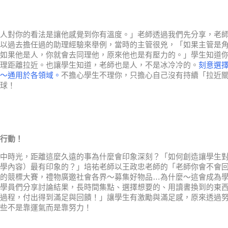
人對你的看法是讓他感覺到你有溫度。」老師透過我們先分享，老
以過去擔任過的助理經驗來舉例，當時的主管很兇，「如果主管是
如果他是人，你就會去同理他，原來他也是有壓力的。」學生知道
理距離拉近。也讓學生知道，老師也是人，不是冰冷冷的。
刻意選
～通用於各領域。
不擔心學生不理你，只擔心自己沒有持續「拉近
球！
行動！
中時光，距離這麼久遠的事為什麼會印象深刻？「如何創造讓學生
學內容）最有印象的？」培祐老師以王政忠老師的「老師你會不會
的競標大賽，禮物廣邀社會各界～募集好物品…為什麼～這會成為
學員們分享討論結果，長時間集點、選擇想要的、用讀書換到的東
過程，付出得到滿足與回饋！」讓學生有激勵與滿足感，原來透過
些不是靠運氣而是靠努力！