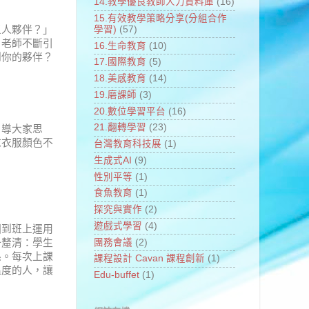
14.教學優良教師人力資料庫
(16)
15.有效教學策略分享(分組合作
三人夥伴？」
學習)
(57)
。老師不斷引
16.生命教育
(10)
到你的夥伴？
17.國際教育
(5)
18.美感教育
(14)
19.磨課師
(3)
20.數位學習平台
(16)
21.翻轉學習
(23)
引導大家思
求衣服顏色不
台灣教育科技展
(1)
生成式AI
(9)
性別平等
(1)
食魚教育
(1)
探究與實作
(2)
遊戲式學習
(4)
回到班上運用
團務會議
(2)
一釐清：學生
係。每次上課
課程設計 Cavan 課程創新
(1)
溫度的人，讓
Edu-buffet
(1)