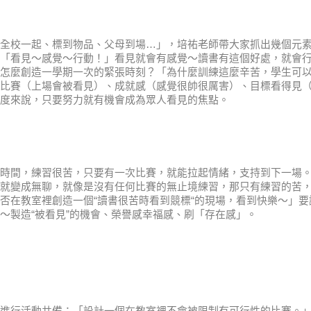
全校一起、標到物品、父母到場…」，培祐老師帶大家抓出幾個元
「看見～感覺～行動！」看見就會有感覺～讀書有這個好處，就會
怎麼創造一學期一次的緊張時刻？「為什麼訓練這麼辛苦，學生可
比賽（上場會被看見）、成就感（感覺很帥很厲害）、目標看得見
度來說，只要努力就有機會成為眾人看見的焦點。
時間，練習很苦，只要有一次比賽，就能拉起情緒，支持到下一場
就變成無聊，就像是沒有任何比賽的無止境練習，那只有練習的苦
否在教室裡創造一個“讀書很苦時看到競標“的現場，看到快樂～」要
～製造“被看見”的機會、榮譽感幸福感、刷「存在感」。