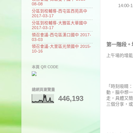
08-08
14:00
分區到校輔導-西屯區西苑高中
2017-03-17
分區到校輔導-大雅區大華國中
2017-03-17
領召會議-西屯區漢口國中 2017-
03-03
第一階段。
領召會議-大里區光榮國中 2015-
10-16
上午場的增能
本頁 QR CODE
「時刻吸睛：
總網頁瀏覽量
動，腦中想一
446,193
走，具體又簡
三個分享，或