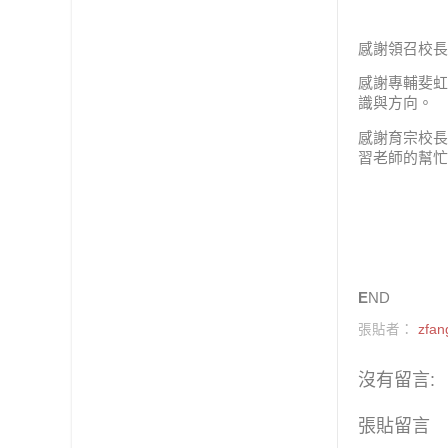
感謝領召校長
感謝專輔斐虹
識與方向。
感謝育宗校長
習老師的幫忙
E
ND
張貼者：
zfan
沒有留言:
張貼留言