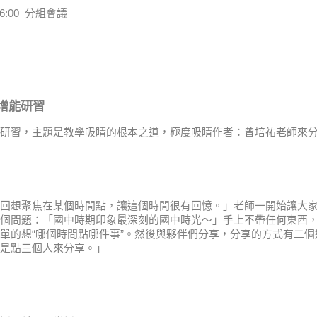
-16:00 分組會議
增能研習
研習，主題是教學吸睛的根本之道，極度吸睛作者：曾培祐老師來
回想聚焦在某個時間點，讓這個時間很有回憶。」老師一開始讓大
個問題：「國中時期印象最深刻的國中時光～」手上不帶任何東西
單的想“哪個時間點哪件事”。然後與夥伴們分享，分享的方式有二個
是點三個人來分享。」