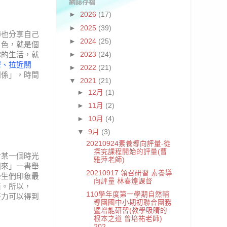
網誌存檔
►
2026
(17)
►
2025
(39)
師也分享自己
►
2024
(25)
角色，就是個
►
2023
(24)
你的生活，就
擇、拉近關
►
2022
(21)
關係」，時間
▼
2021
(21)
►
12月
(1)
►
11月
(2)
►
10月
(4)
▼
9月
(3)
20210924素養導向評量-從
探究課程開始的評量(曹
對某一個時光
雅萍老師)
回來」一書舉
20210917 領召研習 素養導
學生們印象最
向評量 林春煌課督
西。所以，
110學年度第一學期自然輔
努力可以得到
導團國中小期初聯合團務
暨增能研習(教學吸睛的
根本之道 曾培祐老師)
202...