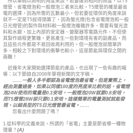
所以單純以照明的角度來說，若要達到相同的照度，以
T5
燈管、省電燈泡和一般燈泡三者來比較，
燈管的確是最省
T5
電的選擇，因為所需的瓦數最小，但若要從環保的角度來說
就不一定是
拔得頭籌了，因為螢光燈
包含省電燈泡和一般
T5
(
日光燈管
的製作與材料較一般燈泡複雜許多，需要有螢光塗
)
料和水銀，加上內部的安定器、變壓器等電路元件，不但使
其製作過程更繁雜，更易產生一些對環境有害的副產品，而
且這些元件都是不易回收再利用的。但一般燈泡就簡單許
多，相較之下對環境的衝擊也較小，這是節能與環保之間的
兩難！
近幾年大家開始選擇節能的產品，也出現了一些有趣的報
導：以下節錄自
年華視新聞的文字稿。
2008
一般人多半都認為省電燈泡最省電，但是實際上，
……
經由測量過後，如果以同樣
度的亮度來比較的話，省電燈
100
泡
使用的電量是
安培，一般燈泡
就要
安培，
24W
0.3
20W
0.8
而
燈管
卻只要
安培。這樣簡單的電量測試就能發
T5
28W
0.1
現，以細長型的
日光燈管最省電。
T5
……
您看出什麼問題了嗎？
從科學的定義來說，所謂的「省電」主要是節省哪一種物
1.
理量？
(A)