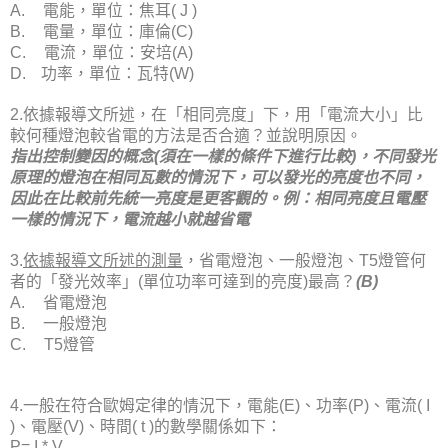
電能，單位：焦耳
A.
( J )
電量，單位：庫倫
B.
(C)
電流，單位：安培
C.
(A)
功率，單位：瓦特
D.
(W)
依據報導文所述，在「相同亮度」下，用「電流大小」比
2.
較何種燈泡較省電的方法是否合適？並說明原因。
指出控制變因的概念
須在一樣的條件下進行比較
，不同發光
(
)
原理的燈泡在相同瓦數的情況下，可以發光的亮度也不同，
因此在比較前先統一亮度是更客觀的。例：相同亮度且電壓
一樣的情況下，電流越小就越省電
依據報導文所述的測量
，省電燈泡、一般燈泡、
燈管何
3.
T5
者的「發光效率」
單位功率可達到的亮度
最高？
(
)
(B)
省電燈泡
A.
一般燈泡
B.
燈管
C.
T5
一般在符合歐姆定律的情況下，電能
、功率
、電流
4.
(E)
(P)
( I
、電壓
、時間
的數學關係如下：
)
(V)
( t )
P= I * V