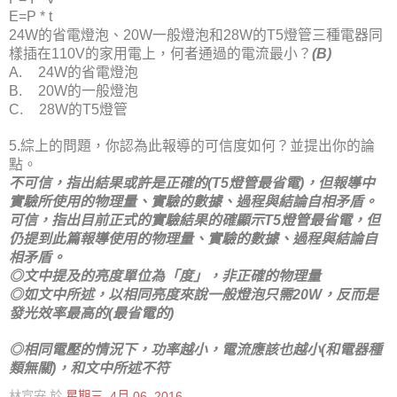
E=P * t
的省電燈泡、
一般燈泡和
的
燈管三種電器同
24W
20W
28W
T5
樣插在
的家用電上，何者通過的電流最小？
110V
(B)
的省電燈泡
A.
24W
的一般燈泡
B.
20W
的
燈管
C.
28W
T5
綜上的問題，你認為此報導的可信度如何？並提出你的論
5.
點。
不可信，指出結果或許是正確的
燈管最省電
，但報導中
(T5
)
實驗所使用的物理量、實驗的數據、過程與結論自相矛盾。
可信，指出目前正式的實驗結果的確顯示
燈管最省電，但
T5
仍提到此篇報導使用的物理量、實驗的數據、過程與結論自
相矛盾。
◎文中提及的亮度單位為「度」，非正確的物理量
◎如文中所述，以相同亮度來說一般燈泡只需
，反而是
20W
發光效率最高的
最省電的
(
)
◎相同電壓的情況下，功率越小，電流應該也越小
和電器種
(
類無關
，和文中所述不符
)
林宣安
於
星期三, 4月 06, 2016