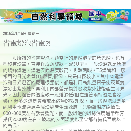
2016年4月6日 星期三
省電燈泡省電?!
一般所謂的省電燈泡，通常指的是燈泡型的螢光燈，也有
些沒有燈罩，直接作成螺旋狀，或
型。一般燈泡就是所謂
3U
的鎢絲燈泡，燈泡表面溫度較高，也較刺眼。
燈管和一般
T5
常用的日光燈管
燈管
很像，只是口徑較小。其中省電燈
(T8
)
泡和日光燈管的原理很類似，都是利用高能量電子使汞蒸氣
激發出紫外線，再利用內部螢光物質吸收紫外線後產生可見
光，因此燈管的溫度較一般燈泡低
但在燈管兩端還是會發
(
熱
，但多少還是會釋放出微量的紫外線，而一般燈泡就是單
)
純利用電流通過金屬燈絲產生熱效應，當物體溫度達攝氏
度左右就會發光，而一般燈泡的燈絲溫度通常都有
600~800
攝氏
度左右，玻璃的表面溫度也至少都有攝氏百度以上
2000
的高溫。