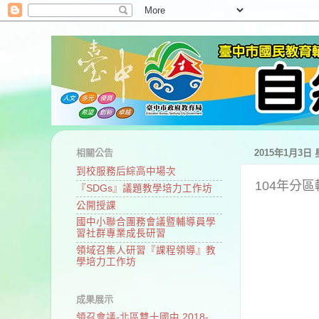
相關公告
2015年1月3日
到校服務后綜高中場次
104年分區
『SDGs』議題教學培力工作坊
公開授課
國中小聯合團務會議暨輔導員學
習社群專業成長研習
領域召集人研習『課程領導』教
學培力工作坊
成果展示
領召會議-北區雙十國中 2018-