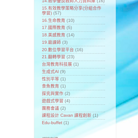
14.教學優良教師人力資料庫
(16)
15.有效教學策略分享(分組合作
學習)
(57)
16.生命教育
(10)
17.國際教育
(5)
18.美感教育
(14)
19.磨課師
(3)
20.數位學習平台
(16)
21.翻轉學習
(23)
台灣教育科技展
(1)
生成式AI
(9)
性別平等
(1)
食魚教育
(1)
探究與實作
(2)
遊戲式學習
(4)
團務會議
(2)
課程設計 Cavan 課程創新
(1)
Edu-buffet
(1)