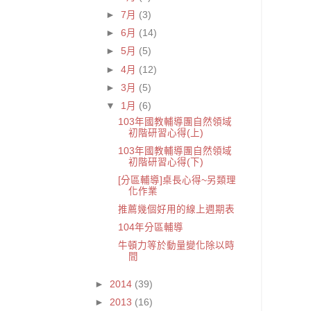
►
7月
(3)
►
6月
(14)
►
5月
(5)
►
4月
(12)
►
3月
(5)
▼
1月
(6)
103年國教輔導團自然領域
初階研習心得(上)
103年國教輔導團自然領域
初階研習心得(下)
[分區輔導]桌長心得~另類理
化作業
推薦幾個好用的線上週期表
104年分區輔導
牛頓力等於動量變化除以時
間
►
2014
(39)
►
2013
(16)