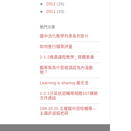
►
2012
(16)
►
2011
(10)
熱門文章
國中活化教學列車系列影片
如何進行檔案評量
2-1-2推廣課程教學_ 媒體素養
翻車魚為什麼被誤認為內溫動
物？
Learning is sharing 嚴天浩
1-2-1分區巡迴輔導相關107課綱
文件連結
108.10.25 五權國中到校輔導---
主講許淑娟老師