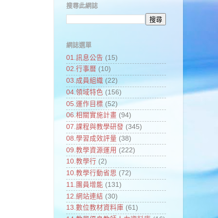
搜尋此網誌
網誌選單
01.訊息公告
(15)
02.行事曆
(10)
03.成員組織
(22)
04.領域特色
(156)
05.運作目標
(52)
06.相關實施計畫
(94)
07.課程與教學研發
(345)
08.學習成效評量
(38)
09.教學資源運用
(222)
10.教學行
(2)
10.教學行動省思
(72)
11.團員增能
(131)
12.網站連結
(30)
13.數位教材資料庫
(61)