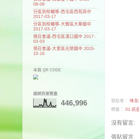
08-08
分區到校輔導-西屯區西苑高中
2017-03-17
分區到校輔導-大雅區大華國中
2017-03-17
領召會議-西屯區漢口國中 2017-
03-03
領召會議-大里區光榮國中 2015-
10-16
本頁 QR CODE
總網頁瀏覽量
張貼者：
味全
446,996
標籤：
01.訊
沒有留言:
張貼留言