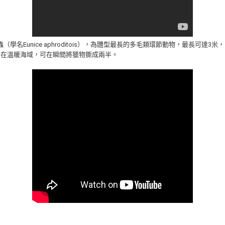
（學名Eunice aphroditois），為體型最長的多毛類環節動物，最長可達3米，
活在溫暖海域，可在瞬間將獵物撕成兩半。