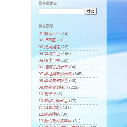
搜尋此網誌
網誌選單
01.訊息公告
(15)
02.行事曆
(10)
03.成員組織
(22)
04.領域特色
(156)
05.運作目標
(52)
06.相關實施計畫
(94)
07.課程與教學研發
(345)
08.學習成效評量
(38)
09.教學資源運用
(222)
10.教學行
(2)
10.教學行動省思
(72)
11.團員增能
(131)
12.網站連結
(30)
13.數位教材資料庫
(61)