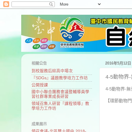
相關公告
2016年5月12
到校服務后綜高中場次
4-5動物
『SDGs』議題教學培力工作坊
公開授課
4-5動物界-
國中小聯合團務會議暨輔導員學
習社群專業成長研習
【環節動物門
領域召集人研習『課程領導』教
學培力工作坊
成果展示
領召會議-北區雙十國中 2018-