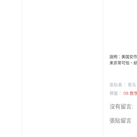
說明：美国女作
来非常可怕、却
張貼者：
匿名
標籤：
09.
沒有留言:
張貼留言