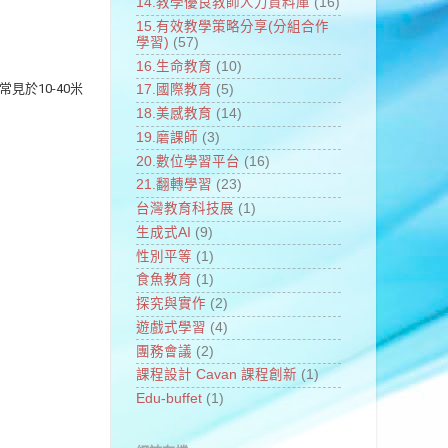
14.教學優良教師人力資料庫
(16)
15.有效教學策略分享(分組合作
學習)
(57)
16.生命教育
(10)
常見於10-
­40米
17.國際教育
(5)
18.美感教育
(14)
19.磨課師
(3)
20.數位學習平台
(16)
21.翻轉學習
(23)
台灣教育科技展
(1)
生成式AI
(9)
性別平等
(1)
食魚教育
(1)
探究與實作
(2)
遊戲式學習
(4)
團務會議
(2)
課程設計 Cavan 課程創新
(1)
Edu-buffet
(1)