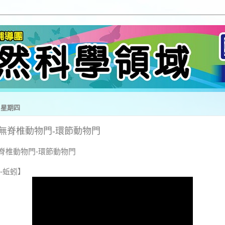
日 星期四
界-無脊椎動物門-環節動物門
無脊椎動物門-環節動物門
-蚯蚓】