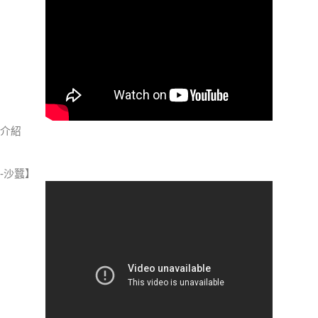
介紹
-沙蠶】