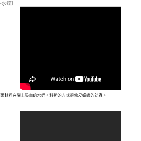
-水蛭】
帶雨林裡在腳上吸血的水蛭。
移動的方式很像尺蠖蛾的幼蟲。