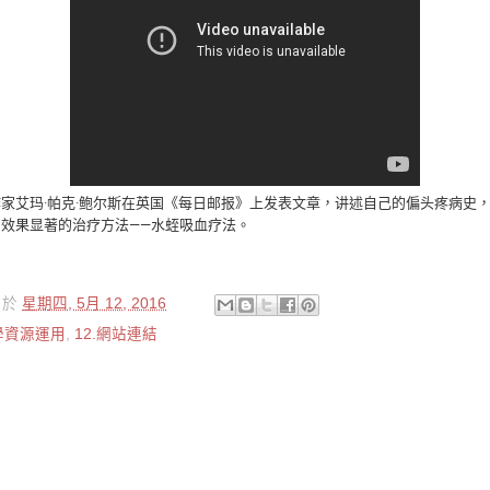
家艾玛·帕克·鲍尔斯在英国《每日邮报》上发表文章，讲述自己的偏头疼病史
效果显著的治疗方法——水蛭吸血疗法。
於
星期四, 5月 12, 2016
教學資源運用
,
12.網站連結