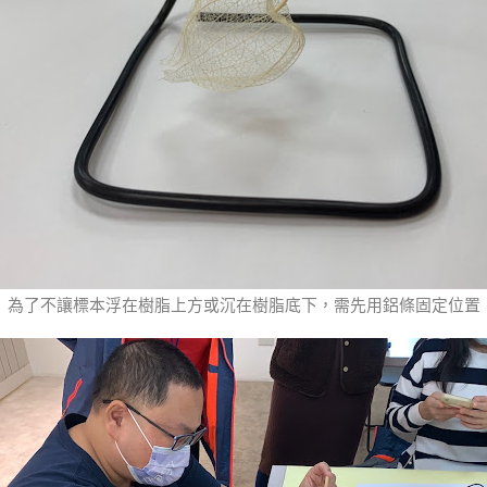
為了不讓標本浮在樹脂上方或沉在樹脂底下，需先用鋁條固定位置