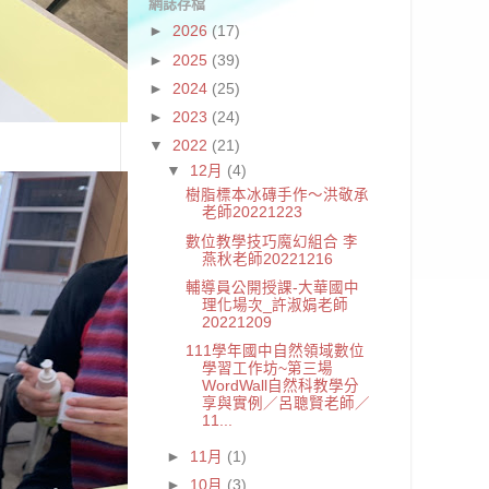
網誌存檔
►
2026
(17)
►
2025
(39)
►
2024
(25)
►
2023
(24)
▼
2022
(21)
▼
12月
(4)
樹脂標本冰磚手作～洪敬承
老師20221223
數位教學技巧魔幻組合 李
燕秋老師20221216
輔導員公開授課-大華國中
理化場次_許淑娟老師
20221209
111學年國中自然領域數位
學習工作坊~第三場
WordWall自然科教學分
享與實例／呂聰賢老師／
11...
►
11月
(1)
►
10月
(3)