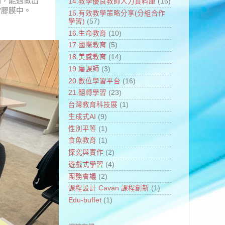
例，能過做出
14.教學優良教師人力資料庫
(16)
矽膠膜中。
15.有效教學策略分享(分組合作
學習)
(57)
16.生命教育
(10)
17.國際教育
(5)
18.美感教育
(14)
19.磨課師
(3)
20.數位學習平台
(16)
21.翻轉學習
(23)
台灣教育科技展
(1)
生成式AI
(9)
性別平等
(1)
食魚教育
(1)
探究與實作
(2)
遊戲式學習
(4)
團務會議
(2)
課程設計 Cavan 課程創新
(1)
Edu-buffet
(1)