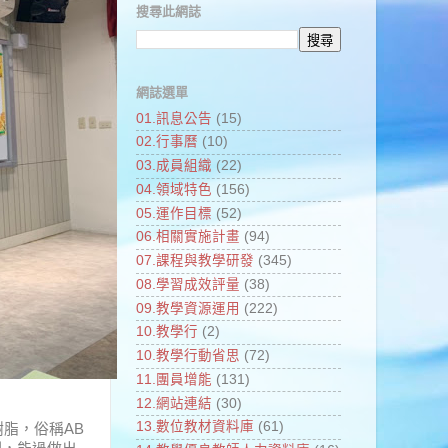
搜尋此網誌
網誌選單
01.訊息公告
(15)
02.行事曆
(10)
03.成員組織
(22)
04.領域特色
(156)
05.運作目標
(52)
06.相關實施計畫
(94)
07.課程與教學研發
(345)
08.學習成效評量
(38)
09.教學資源運用
(222)
10.教學行
(2)
10.教學行動省思
(72)
11.團員增能
(131)
12.網站連結
(30)
13.數位教材資料庫
(61)
脂，俗稱AB