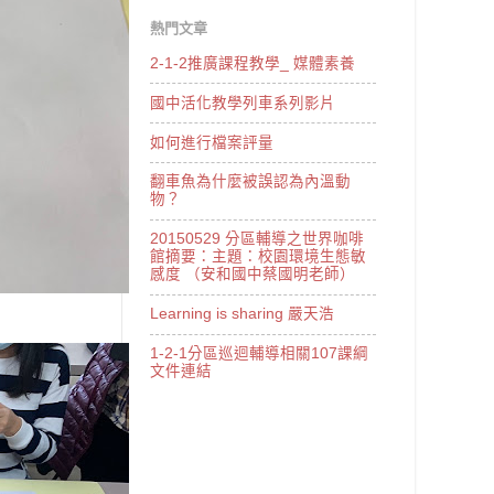
熱門文章
2-1-2推廣課程教學_ 媒體素養
國中活化教學列車系列影片
如何進行檔案評量
翻車魚為什麼被誤認為內溫動
物？
20150529 分區輔導之世界咖啡
館摘要：主題：校園環境生態敏
感度 （安和國中蔡國明老師）
Learning is sharing 嚴天浩
1-2-1分區巡迴輔導相關107課綱
文件連結