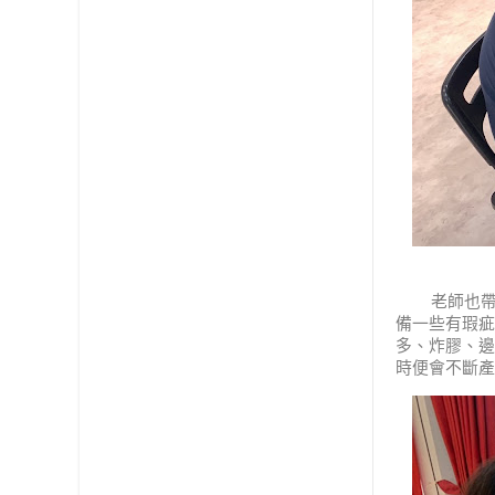
老師也帶了
備一些有瑕疵
多、炸膠、邊
時便會不斷產