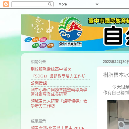
相關公告
2022年12月3
到校服務后綜高中場次
樹脂標本冰
『SDGs』議題教學培力工作坊
公開授課
今天很榮幸
國中小聯合團務會議暨輔導員學
作有自己獨到
習社群專業成長研習
領域召集人研習『課程領導』教
學培力工作坊
成果展示
領召會議-北區雙十國中 2018-